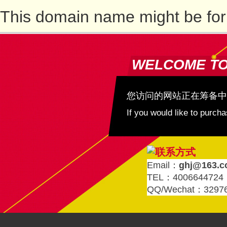
This domain name might be for
WELCOME T
您访问的网站正在筹备中
If you would like to purc
Email：
ghj@163.
TEL：4006644724
QQ/Wechat：3297